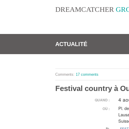
DREAMCATCHER
GRO
ACTUALITÉ
Comments:
17 comments
Festival country à O
4 ao
QUAND :
Pl. d
OÙ :
Laus
Suiss
FEST